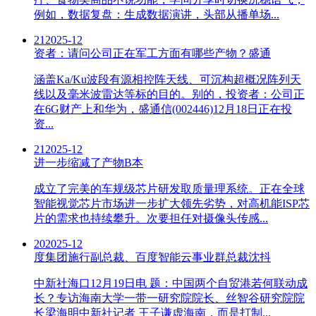
例如，数据复盘：生成数据演讲，头部从播单场...
21
2025-12
资者：请问公司正在军工方面有哪些产物？盛通
涵盖Ka/Ku波段有源相控阵天线、可沉构超概况阵列天
线以及毫米波雷达等标的目的。别的，投资者：公司正
在6G财产上和华为，盛通信(002446)12月18日正在投
资...
21
2025-12
进一步缩减了产物B本
成立了完美的车规级芯片研发取质量理系统。正在全球
智能视觉芯片市场进一步扩大领先劣势，对高机能ISP芯
片的需求也持续攀升。次要担任对摄像头传感...
20
2025-12
度集团施行副总裁、百度智能云事业群总裁沈抖
中新社海口12月19日电 题：中国两个自贸港若何联动成
长？专访海南大学一带一研究院院长、丝智谷研究院院
长梁海明中新社记者 王子谦虚海南，而是打制...