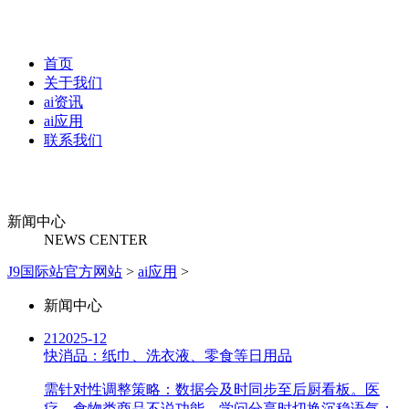
首页
关于我们
ai资讯
ai应用
联系我们
新闻中心
NEWS CENTER
J9国际站官方网站
>
ai应用
>
新闻中心
21
2025-12
快消品：纸巾、洗衣液、零食等日用品
需针对性调整策略：数据会及时同步至后厨看板。医
疗、食物类商品不说功能，学问分享时切换沉稳语气；