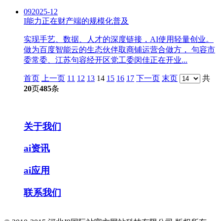
09
2025-12
I能力正在财产端的规模化普及
实现手艺、数据、人才的深度链接，AI使用轻量创业。
做为百度智能云的生态伙伴取商铺运营合做方， 句容市
委常委、江苏句容经开区党工委闵佳正在开业...
首页
上一页
11
12
13
14
15
16
17
下一页
末页
共
20
页
485
条
关于我们
ai资讯
ai应用
联系我们